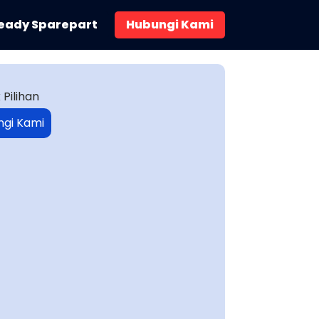
eady Sparepart
Hubungi Kami
 Pilihan
ngi Kami