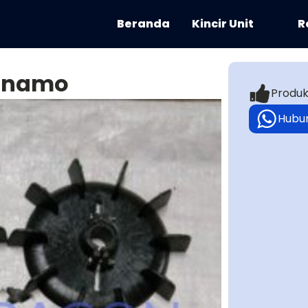
Beranda
Kincir Unit
R
dinamo
Produk
Hubu