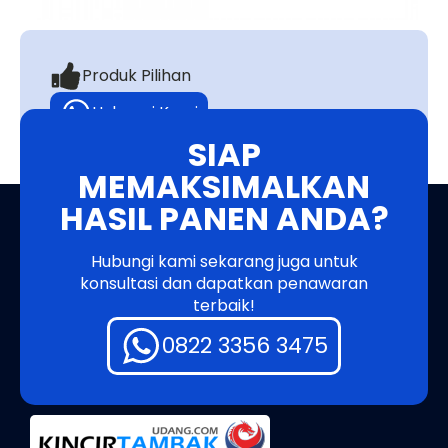
Produk Pilihan
Hubungi Kami
SIAP
MEMAKSIMALKAN
HASIL PANEN ANDA?
Hubungi kami sekarang juga untuk
konsultasi dan dapatkan penawaran
terbaik!
0822 3356 3475