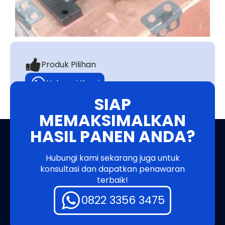
Produk Pilihan
Hubungi Kami
SIAP
MEMAKSIMALKAN
HASIL PANEN ANDA?
Hubungi kami sekarang juga untuk
konsultasi dan dapatkan penawaran
terbaik!
0822 3356 3475