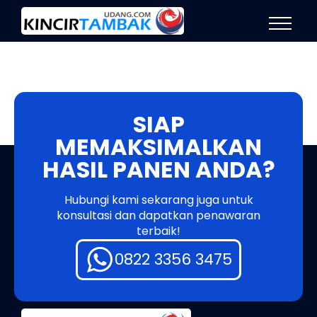
SIAP
MEMAKSIMALKAN
HASIL PANEN ANDA?
Hubungi kami sekarang juga untuk
konsultasi dan dapatkan penawaran
terbaik!
0822 3356 3475