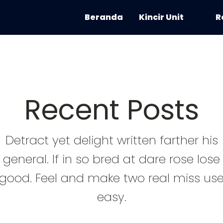
Beranda
Kincir Unit
R
Recent Posts
Detract yet delight written farther his
general. If in so bred at dare rose lose
good. Feel and make two real miss us
easy.