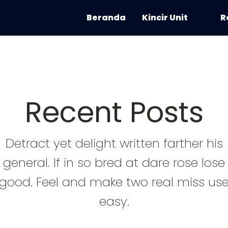
Beranda
Kincir Unit
R
Recent Posts
Detract yet delight written farther his
general. If in so bred at dare rose lose
good. Feel and make two real miss us
easy.