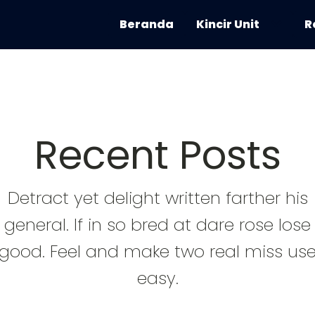
Beranda
Kincir Unit
R
Recent Posts
Detract yet delight written farther his
general. If in so bred at dare rose lose
good. Feel and make two real miss us
easy.