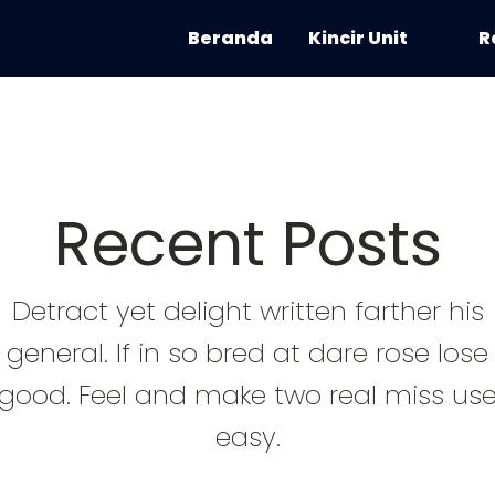
Beranda
Kincir Unit
R
Recent Posts
Detract yet delight written farther his
general. If in so bred at dare rose lose
good. Feel and make two real miss us
easy.