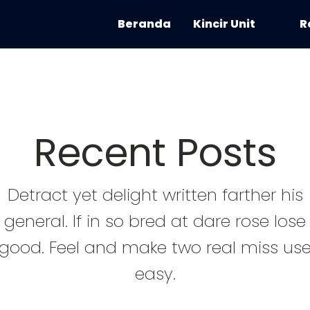
Beranda
Kincir Unit
R
Recent Posts
Detract yet delight written farther his
general. If in so bred at dare rose lose
good. Feel and make two real miss us
easy.