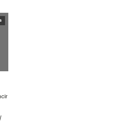
6
cir
/