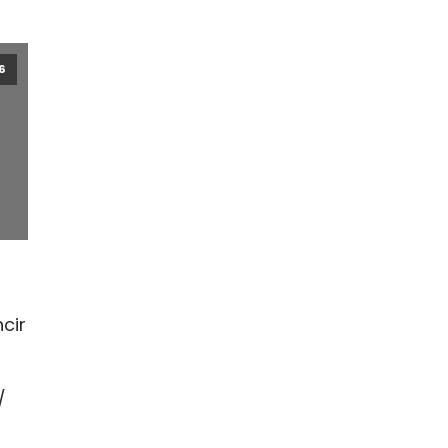
6
cir
/