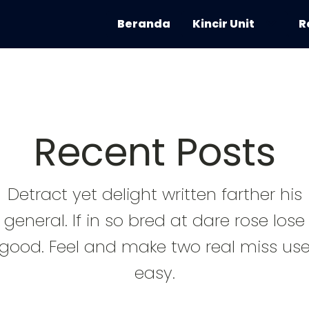
Beranda
Kincir Unit
R
Recent Posts
Detract yet delight written farther his
general. If in so bred at dare rose lose
good. Feel and make two real miss us
easy.