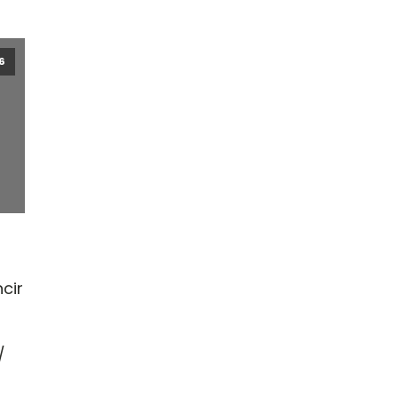
6
cir
/