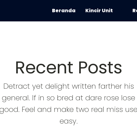
Beranda
Kincir Unit
R
Recent Posts
Detract yet delight written farther his
general. If in so bred at dare rose lose
good. Feel and make two real miss us
easy.