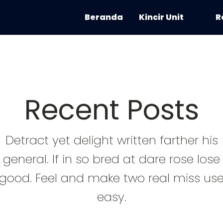
Beranda
Kincir Unit
R
Recent Posts
Detract yet delight written farther his
general. If in so bred at dare rose lose
good. Feel and make two real miss us
easy.