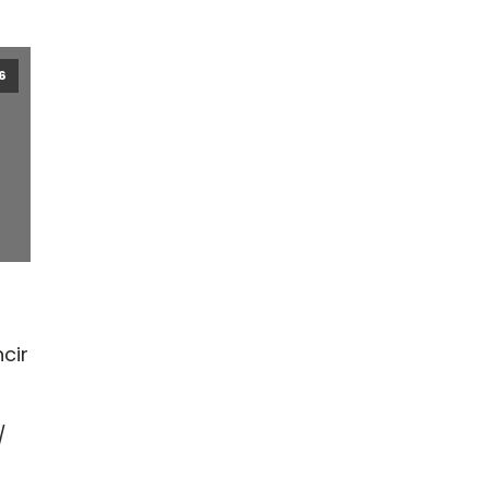
6
cir
/