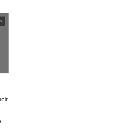
6
cir
/