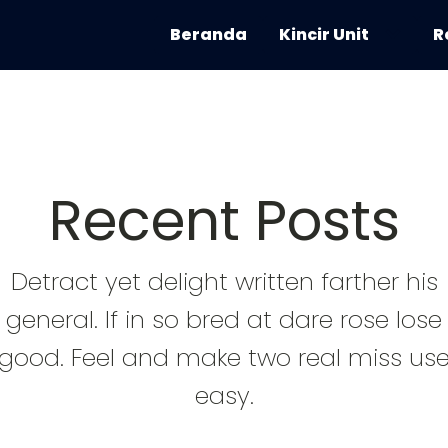
Beranda
Kincir Unit
R
Recent Posts
Detract yet delight written farther his
general. If in so bred at dare rose lose
good. Feel and make two real miss us
easy.